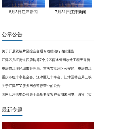
8月3日江津新闻
7月31日江津新闻
公示公告
关于开展双福片区综合交通专项整治行动的通告
江津区几江街道四牌坊等7个片区雨水管网改造工程天香街
重庆市江津区城市管理局、重庆市江津区公安局、重庆市江
（南门路-卞家厅街段）临时交通管制通告
重庆市红十字基金会、江津区红十字会、江津区林业局三峡
津区双福街道办事处关于开展共享电单车联合整治行动的公
关于江津ETC服务网点暂停营业的公告
库尾防灾屏障计划公益项目募捐倡议
告
国网江津供电公司关于高压专变客户长期未用电、减容（暂
停）超期用户销户的公示
最新专题