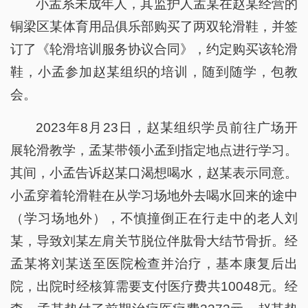
小孟系未成年人，其监护人孟某在赵某经营的
铜梁区某体育用品俱乐部购买了两双轮滑鞋，并签
订了《轮滑培训服务协议合同》，约定购买该轮滑
鞋，小孟参加赵某组织的培训，随到随学，包教
会。
2023年8月23日，赵某组织学员前往广场开
展轮滑教学，孟某带领小孟到指定地点进行学习。
其间，小孟告诉赵某口渴想喝水，赵某表示同意。
小孟穿着轮滑鞋在从学习场地外去喝水回来的途中
（学习场地外），不慎撞倒正在行走中的老人刘
某，导致刘某左肩关节脱位伴肱骨大结节骨折。经
孟某将刘某送至医院检查并治疗，基本康复后出
院，出院时经核算需要支付医疗费共10048元。经