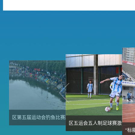
区第五届运动会钓鱼比赛顺利收杆
区五运会五人制足球赛激情收官
“标