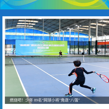
<
燃烧吧！少年 89名“网球小将”角逐“八强”