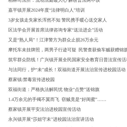
柏林司法所：流动法庭暖人心 解纷普法两不误
嘉平镇开展2024年度“法律明白人”培训
3岁女孩走失家长浑然不知 警民携手暖心送交家人
区法学会开展首席法律咨询专家“送法进企”活动
又是“熟人局”！江津警方为群众止损26万余元
摩托车未挂牌照，两男子行迹可疑 民警查获偷车贼获赠锦
筑牢群众防线！广兴镇开展全民国家安全教育日普法宣传活
与法同行，护“未”成长！双福街道开展法治宣传进校园活动
蔡家镇:禁毒宣传进校园
双福街道：严格执法解民忧 物业“点赞”送锦旗
1.4万余元的手镯不翼而飞 窃贼竟是“好闺蜜”……
蔡家镇开展平安法治进校园宣传活动
永兴镇开展“莎姐守未”进校园法治宣讲活动