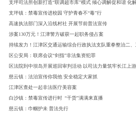
支坪司法所创新打造“联调超市库”模式 倾心调解促和谐 化
支坪镇：禁毒宣传进校园 守护青春不“毒”行
高速执法部门深入沿线村社 开展节前普法宣传
涉案130万元！江津警方破获一起职务侵占案
持续发力！江津区交通运输综合行政执法支队重拳整治二、
区公安局：联席会议“剑指”非法集资犯罪
区法院到中坝岛开展巡回审判活动 以司法力量筑牢长江上
慈云镇：法治宣传你我他 安全稳定大家抓
江津区查处一起非法医疗美容案
白沙镇：禁毒宣传进行时 “干货”满满来直播
慈云镇：巾帼护未 普法先行