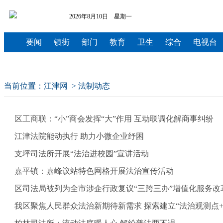
2026年8月10日 星期一
要闻
镇街
部门
教育
卫生
综合
电视台
当前位置：
江津网
>
法制动态
区工商联：“小”商会发挥“大”作用 互动联调化解商事纠纷
江津法院能动执行 助力小微企业纾困
支坪司法所开展“法治进校园”宣讲活动
嘉平镇：嘉峰议站特色网格开展法治宣传活动
区司法局被列为全市涉企行政复议“三跨三办”增值化服务改
我区聚焦人民群众法治新期待新需求 探索建立“法治观测点